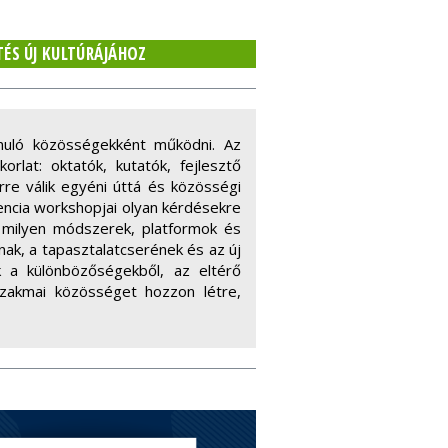
TÉS ÚJ KULTÚRÁJÁHOZ
nuló közösségekként működni. Az
lat: oktatók, kutatók, fejlesztő
rre válik egyéni úttá és közösségi
encia workshopjai olyan kérdésekre
 milyen módszerek, platformok és
ak, a tapasztalatcserének és az új
k a különbözőségekből, az eltérő
szakmai közösséget hozzon létre,