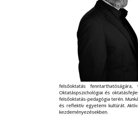
felsőoktatás fenntarthatóságára,
Oktatáspszichológiai és oktatásfejl
felsőoktatás-pedagógia terén. Munkáj
és reflektív egyetemi kultúrát. Ak
kezdeményezésekben.