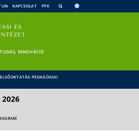
TUN
KAPCSOLAT
PPK
 TUDÁS, INNOVÁCIÓ
FELSŐOKTATÁS-PEDAGÓGIAI
 2026
ROGRAM