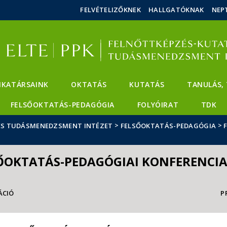
Események
ELTE a
Hírek
FELVÉTELIZŐKNEK
HALLGATÓKNAK
NEP
sajtóban
KATÁRSAINK
OKTATÁS
KUTATÁS
TANULÁS,
FELSŐOKTATÁS-PEDAGÓGIA
FOLYÓIRAT
TDK
>
>
 ÉS TUDÁSMENEDZSMENT INTÉZET
FELSŐOKTATÁS-PEDAGÓGIA
ŐOKTATÁS-PEDAGÓGIAI KONFERENCIA
ÁCIÓ
P