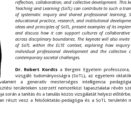
reflection, collaboration, and collective development. This 
Teaching and Learning (SoTL) can contribute to such a tran
of systematic inquiry and shared professional learning, 
educational practice, research, and institutional developme
ideas and principles of SoTL, present examples of its imple
and discuss how it can support cultures of collaborativ
across disciplinary boundaries. The keynote will also invite 
of SoTL within the ELTE context, exploring how inquiry
individual professional development and the collective c
contemporary societal challenges.
Dr. Robert Kordts
a Bergeni Egyetem professzora, 
vizsgáló tudományosságra (SoTL), az egyetemi oktatók
 valamint a generatív mesterséges intelligencia pedagógi
esztési területeken szerzett nemzetközi tapasztalatai révén sz
a során a tanítás és a tanulás közös vizsgálatát helyezi előtérb
tívan részt vesz a felsőoktatás-pedagógia és a SoTL területé