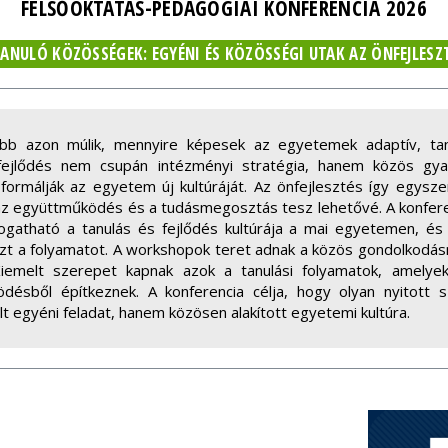
FELSŐOKTATÁS-PEDAGÓGIAI KONFERENCIA 2026
ANULÓ KÖZÖSSÉGEK: EGYÉNI ÉS KÖZÖSSÉGI UTAK AZ ÖNFEJLESZ
kább azon múlik, mennyire képesek az egyetemek adaptív, ta
ejlődés nem csupán intézményi stratégia, hanem közös gyakor
ormálják az egyetem új kultúráját. Az önfejlesztés így egysze
, az együttműködés és a tudásmegosztás tesz lehetővé. A konfer
ogatható a tanulás és fejlődés kultúrája a mai egyetemen, és
ezt a folyamatot. A workshopok teret adnak a közös gondolkodásn
Kiemelt szerepet kapnak azok a tanulási folyamatok, amelye
ésből építkeznek. A konferencia célja, hogy olyan nyitott 
t egyéni feladat, hanem közösen alakított egyetemi kultúra.