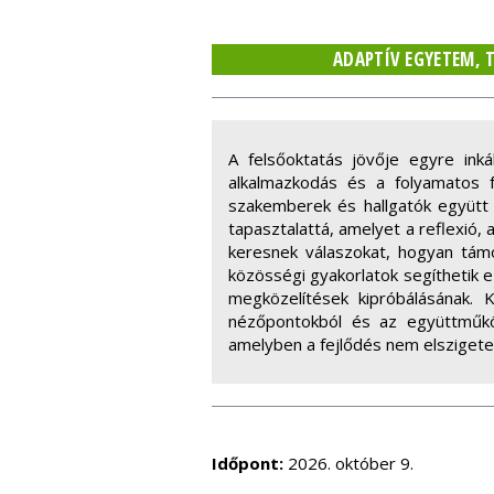
ADAPTÍV EGYETEM, T
A felsőoktatás jövője egyre in
alkalmazkodás és a folyamatos f
szakemberek és hallgatók együtt f
tapasztalattá, amelyet a reflexió
keresnek válaszokat, hogyan tám
közösségi gyakorlatok segíthetik 
megközelítések kipróbálásának. 
nézőpontokból és az együttműköd
amelyben a fejlődés nem elszigetel
Időpont:
2026. október 9.