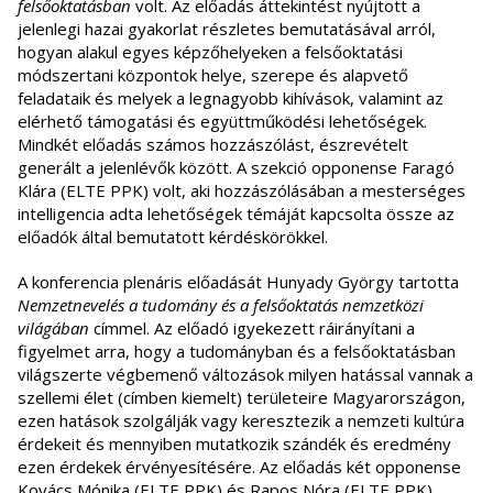
felsőoktatásban
volt. Az előadás áttekintést nyújtott a
jelenlegi hazai gyakorlat részletes bemutatásával arról,
hogyan alakul egyes képzőhelyeken a felsőoktatási
módszertani központok helye, szerepe és alapvető
feladataik és melyek a legnagyobb kihívások, valamint az
elérhető támogatási és együttműködési lehetőségek.
Mindkét előadás számos hozzászólást, észrevételt
generált a jelenlévők között. A szekció opponense Faragó
Klára (ELTE PPK) volt, aki hozzászólásában a mesterséges
intelligencia adta lehetőségek témáját kapcsolta össze az
előadók által bemutatott kérdéskörökkel.
A konferencia plenáris előadását Hunyady György tartotta
Nemzetnevelés a tudomány és a felsőoktatás nemzetközi
világában
címmel. Az előadó igyekezett ráirányítani a
figyelmet arra, hogy a tudományban és a felsőoktatásban
világszerte végbemenő változások milyen hatással vannak a
szellemi élet (címben kiemelt) területeire Magyarországon,
ezen hatások szolgálják vagy keresztezik a nemzeti kultúra
érdekeit és mennyiben mutatkozik szándék és eredmény
ezen érdekek érvényesítésére. Az előadás két opponense
Kovács Mónika (ELTE PPK) és Rapos Nóra (ELTE PPK)