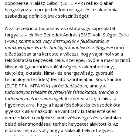
opponense, Halász Gábor (ELTE PPK) reflexiójában
hangsúlyozta a projektek fontosságát és az akadémiai
szabadság definíciójának sokszínűségét.
A zárószekció a tudomány és oktatásügy kapcsolatát
tárgyalta – elnöke Benedek András (BME) volt. Stéger Csilla
(PwC)
Kontinuitás vagy diszrupció? A felsőoktatás, a
munkaerőpiac és a technológia komplex összefüggései
című
előadásában arra kereste a választ, hogy vajon hol van a
felsőoktatási képzések célja, szerepe, jövője a makroszintű
kihívások (generációs különbségek, szakemberhiány,
táv(olléti) oktatás, klíma- és energiaválság, gyorsuló
technológiai fejlődés) feszítő szorításában. Soós Sándor
(ELTE PPK, MTA KIK) záróelőadásában, amely
A
tudományos teljesítményértékelés felsőoktatási trendjei a
tudománymetria szemszögéből
címet viselte, felhívta a
figyelmet arra, hogy a hazai felsőoktatás évtizedek óta
igyekszik alkalmazkodni a kvantitatív kutatásértékelés
nemzetközi trendjeihez, ami szélsőséges és számtalan
belső ellentmondással terhelt helyzetet alakított ki. Az
előadás célja az volt, hogy a kialakult helyzet egyes,