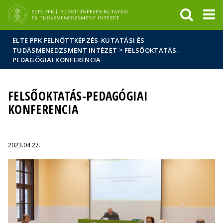
Események
ELTE a
Hírek
sajtóban
ELTE PPK FELNŐTTKÉPZÉS-KUTATÁSI ÉS
>
TUDÁSMENEDZSMENT INTÉZET
FELSŐOKTATÁS-
PEDAGÓGIAI KONFERENCIA
FELSŐOKTATÁS-PEDAGÓGIAI
KONFERENCIA
2023.04.27.