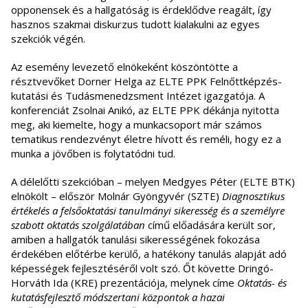
opponensek és a hallgatóság is érdeklődve reagált, így
hasznos szakmai diskurzus tudott kialakulni az egyes
szekciók végén.
Az esemény levezető elnökeként köszöntötte a
résztvevőket Dorner Helga az ELTE PPK Felnőttképzés-
kutatási és Tudásmenedzsment Intézet igazgatója. A
konferenciát Zsolnai Anikó, az ELTE PPK dékánja nyitotta
meg, aki kiemelte, hogy a munkacsoport már számos
tematikus rendezvényt életre hívott és reméli, hogy ez a
munka a jövőben is folytatódni tud.
A délelőtti szekcióban – melyen Medgyes Péter (ELTE BTK)
elnökölt – először Molnár Gyöngyvér (SZTE)
Diagnosztikus
értékelés a felsőoktatási tanulmányi sikeresség és a személyre
szabott oktatás szolgálatában
című előadására került sor,
amiben a hallgatók tanulási sikerességének fokozása
érdekében előtérbe kerülő, a hatékony tanulás alapját adó
képességek fejlesztéséről volt szó. Őt követte Dringó-
Horváth Ida (KRE) prezentációja, melynek címe
Oktatás- és
kutatásfejlesztő módszertani központok a hazai