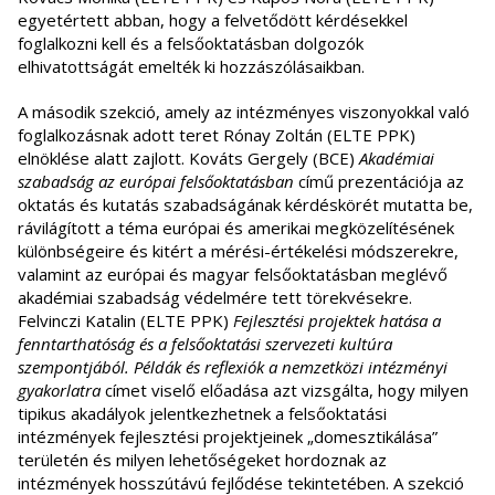
egyetértett abban, hogy a felvetődött kérdésekkel
foglalkozni kell és a felsőoktatásban dolgozók
elhivatottságát emelték ki hozzászólásaikban.
A második szekció, amely az intézményes viszonyokkal való
foglalkozásnak adott teret Rónay Zoltán (ELTE PPK)
elnöklése alatt zajlott. Kováts Gergely (BCE)
Akadémiai
szabadság az európai felsőoktatásban
című prezentációja az
oktatás és kutatás szabadságának kérdéskörét mutatta be,
rávilágított a téma európai és amerikai megközelítésének
különbségeire és kitért a mérési-értékelési módszerekre,
valamint az európai és magyar felsőoktatásban meglévő
akadémiai szabadság védelmére tett törekvésekre.
Felvinczi Katalin (ELTE PPK)
Fejlesztési projektek hatása a
fenntarthatóság és a felsőoktatási szervezeti kultúra
szempontjából. Példák és reflexiók a nemzetközi intézményi
gyakorlatra
címet viselő előadása azt vizsgálta, hogy milyen
tipikus akadályok jelentkezhetnek a felsőoktatási
intézmények fejlesztési projektjeinek „domesztikálása”
területén és milyen lehetőségeket hordoznak az
intézmények hosszútávú fejlődése tekintetében. A szekció