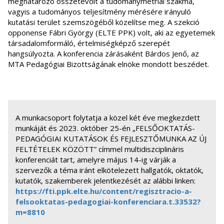
meghatározó összetevőit a tudománymetriai szakma,
vagyis a tudományos teljesítmény mérésére irányuló
kutatási terület szemszögéből közelítse meg. A szekció
opponense Fábri György (ELTE PPK) volt, aki az egyetemek
társadalomformáló, értelmiségképző szerepét
hangsúlyozta. A konferencia zárásaként Bárdos Jenő, az
MTA Pedagógiai Bizottságának elnöke mondott beszédet.
A munkacsoport folytatja a közel két éve megkezdett
munkáját és 2023. október 25-én „FELSŐOKTATÁS-
PEDAGÓGIAI KUTATÁSOK ÉS FEJLESZTŐMUNKA AZ ÚJ
FELTÉTELEK KÖZÖTT” címmel multidiszciplináris
konferenciát tart, amelyre május 14-ig várják a
szervezők a téma iránt elkötelezett hallgatók, oktatók,
kutatók, szakemberek jelentkezését az alábbi linken:
https://fti.ppk.elte.hu/content/regisztracio-a-
felsooktatas-pedagogiai-konferenciara.t.33532?
m=8810