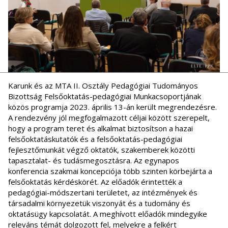
Karunk és az MTA II. Osztály Pedagógiai Tudományos
Bizottság Felsőoktatás-pedagógiai Munkacsoportjának
közös programja 2023. április 13-án került megrendezésre.
A rendezvény jól megfogalmazott céljai között szerepelt,
hogy a program teret és alkalmat biztosítson a hazai
felsőoktatáskutatók és a felsőoktatás-pedagógiai
fejlesztőmunkát végző oktatók, szakemberek közötti
tapasztalat- és tudásmegosztásra. Az egynapos
konferencia szakmai koncepciója több szinten körbejárta a
felsőoktatás kérdéskörét. Az előadók érintették a
pedagógiai-módszertani területet, az intézmények és
társadalmi környezetük viszonyát és a tudomány és
oktatásügy kapcsolatát. A meghívott előadók mindegyike
releváns témát dolgozott fel, melyekre a felkért