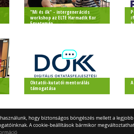
"Mi és ők" - intergenerációs
P
workshop az ELTE Harmadik Kor
i
Egyetemén
k
k
E
E
Oktatói-kutatói mentorálás
A
támogatása
M
) használunk, hogy biztonságos böngészés mellett a legjobb
ogatóinknak. A cookie-beállítások bármikor megváltoztatha
formáció