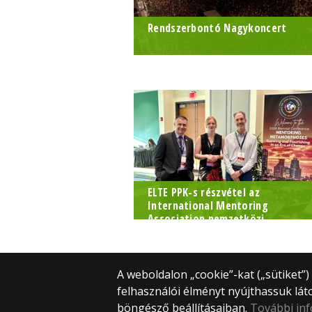
Rendszerbontó Nagykoncert
Megjelent a jelentés a választáso
előtti Rendszerbontó
Nagykoncerten végzett ELTE-s
kutatásról
ELTE PPK-s részvétel az
International Mentoring
Association nemzetközi...
A weboldalon „cookie”-kat („sütiket”
felhasználói élményt nyújthassuk lát
böngésző beállításaiban.
További in