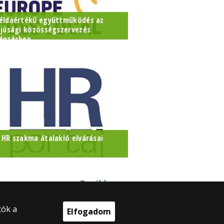
éldaértékű együttműködés az
fjúsági közösségszervezés
épzésben
urópai platformon jelent meg az
LTE PPK FTI jó gyakorlata
 HR szakma átalakló elvárásai
it keresnek ma a munkáltatók?
Tovább »
tók a
Elfogadom