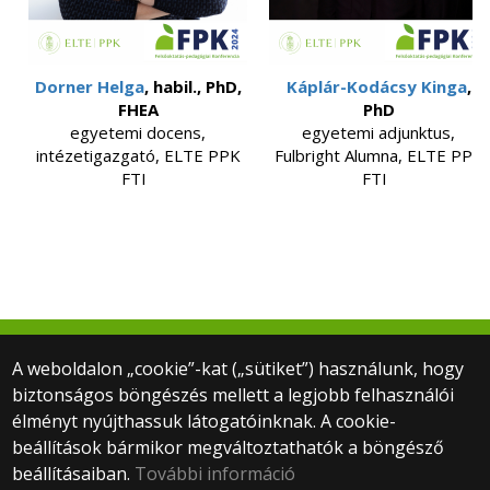
Dorner Helga
, habil., PhD,
Káplár-Kodácsy Kinga
,
FHEA
PhD
egyetemi docens,
egyetemi adjunktus,
intézetigazgató, ELTE PPK
Fulbright Alumna, ELTE PPK
FTI
FTI
© 2022 ELTE PPK Felnőttképzés-kutatási és
A weboldalon „cookie”-kat („sütiket”) használunk, hogy
Tudásmenedzsment Intézet
biztonságos böngészés mellett a legjobb felhasználói
1075 Budapest, Kazinczy u. 23-27., IV. emelet
élményt nyújthassuk látogatóinknak. A cookie-
+36 1 461 4500 mellék: 3854
beállítások bármikor megváltoztathatók a böngésző
fti@ppk.elte.hu
beállításaiban.
További információ