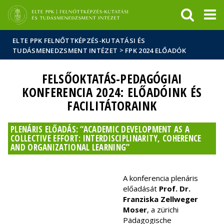
Események
ELTE a
Hírek
sajtóban
ELTE PPK FELNŐTTKÉPZÉS-KUTATÁSI ÉS
>
TUDÁSMENEDZSMENT INTÉZET
FPK 2024 ELŐADÓK
FELSŐOKTATÁS-PEDAGÓGIAI
KONFERENCIA 2024: ELŐADÓINK ÉS
FACILITÁTORAINK
PLENÁRIS ELŐADÁS: “ACADEMIC DEVELOPMENT AS A
COLLECTIVE EFFORT: INTERDISCIPLINARITY, COHERENCE
AND ORGANIZATIONAL LEARNING”
A konferencia plenáris
előadását
Prof. Dr.
Franziska Zellweger
Moser
, a zürichi
Pädagogische