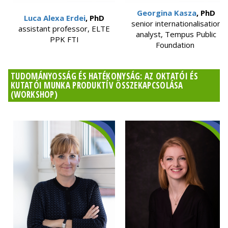
Georgina Kasza
, PhD
Luca Alexa Erdei
, PhD
senior internationalisation
assistant professor, ELTE
analyst, Tempus Public
PPK FTI
Foundation
TUDOMÁNYOSSÁG ÉS HATÉKONYSÁG: AZ OKTATÓI ÉS
KUTATÓI MUNKA PRODUKTÍV ÖSSZEKAPCSOLÁSA
(WORKSHOP)