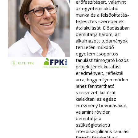
erőfeszítéseit, valamint
az egyetemi oktatói
munka és a felsőoktatás-
fejlesztés szerepének
átalakulását. Előadásában
bemutatja három, az
alkalmazott tudományok
területén működő
egyetem csoportos
tanulást támogató közös
projektjének kutatási
eredményeit, reflektál
arra, hogy milyen módon
lehet fenntartható
szervezeti kultúrát
kialakítani az egész
intézmény bevonásával,
valamint röviden
bemutatja a
szükségletalapú
interdiszciplináris tanulási
formák fogalmát az