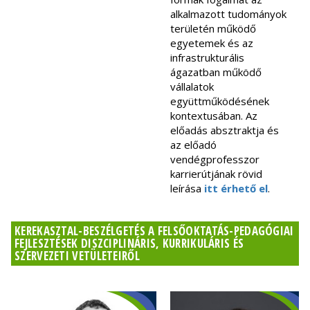
alkalmazott tudományok
területén működő
egyetemek és az
infrastrukturális
ágazatban működő
vállalatok
együttműködésének
kontextusában. Az
előadás absztraktja és
az előadó
vendégprofesszor
karrierútjának rövid
leírása
itt érhető el
.
KEREKASZTAL-BESZÉLGETÉS A FELSŐOKTATÁS-PEDAGÓGIAI
FEJLESZTÉSEK DISZCIPLINÁRIS, KURRIKULÁRIS ÉS
SZERVEZETI VETÜLETEIRŐL