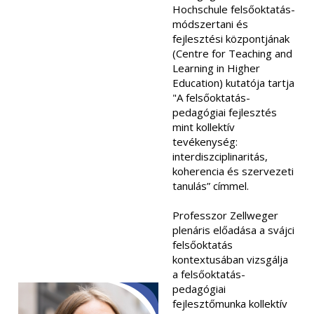
Hochschule felsőoktatás-
módszertani és
fejlesztési központjának
(Centre for Teaching and
Learning in Higher
Education) kutatója tartja
"A felsőoktatás-
pedagógiai fejlesztés
mint kollektív
tevékenység:
interdiszciplinaritás,
koherencia és szervezeti
tanulás” címmel.
Professzor Zellweger
plenáris előadása a svájci
felsőoktatás
kontextusában vizsgálja
a felsőoktatás-
pedagógiai
fejlesztőmunka kollektív