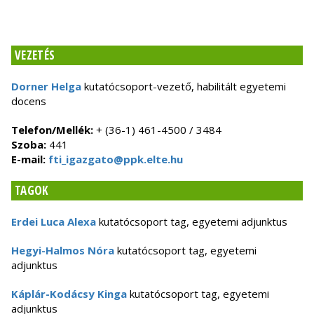
VEZETÉS
Dorner Helga
kutatócsoport-vezető, habilitált egyetemi
docens
Telefon/Mellék:
+ (36-1) 461-4500 / 3484
Szoba:
441
E-mail:
fti_igazgato@ppk.elte.hu
TAGOK
Erdei Luca Alexa
kutatócsoport tag, egyetemi adjunktus
Hegyi-Halmos Nóra
kutatócsoport tag, egyetemi
adjunktus
Káplár-Kodácsy Kinga
kutatócsoport tag, egyetemi
adjunktus