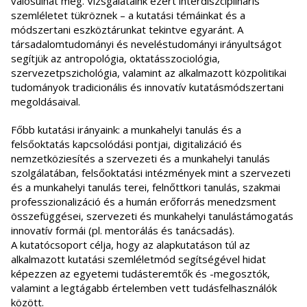
valósulhat meg. Vizsgálataink ezért interdiszciplináris
szemléletet tükröznek – a kutatási témáinkat és a
módszertani eszköztárunkat tekintve egyaránt. A
társadalomtudományi és neveléstudományi irányultságot
segítjük az antropológia, oktatásszociológia,
szervezetpszichológia, valamint az alkalmazott közpolitikai
tudományok tradicionális és innovatív kutatásmódszertani
megoldásaival.
Főbb kutatási irányaink: a munkahelyi tanulás és a
felsőoktatás kapcsolódási pontjai, digitalizáció és
nemzetköziesítés a szervezeti és a munkahelyi tanulás
szolgálatában, felsőoktatási intézmények mint a szervezeti
és a munkahelyi tanulás terei, felnőttkori tanulás, szakmai
professzionalizáció és a humán erőforrás menedzsment
összefüggései, szervezeti és munkahelyi tanulástámogatás
innovatív formái (pl. mentorálás és tanácsadás).
A kutatócsoport célja, hogy az alapkutatáson túl az
alkalmazott kutatási szemléletmód segítségével hidat
képezzen az egyetemi tudásteremtők és -megosztók,
valamint a legtágabb értelemben vett tudásfelhasználók
között.