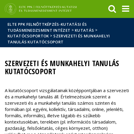
Események
ELTE a
Hírek
sajtóban
ELTE PPK FELNŐTTKÉPZÉS-KUTATÁSI ÉS
>
>
TUDÁSMENEDZSMENT INTÉZET
KUTATÁS
>
KUTATÓCSOPORTOK
SZERVEZETI ÉS MUNKAHELYI
TANULÁS KUTATÓCSOPORT
SZERVEZETI ÉS MUNKAHELYI TANULÁS
KUTATÓCSOPORT
A kutatócsoport vizsgálatainak középpontjában a szervezeti
és a munkahelyi tanulás áll. Értelmezésünk szerint a
szervezeti és a munkahelyi tanulás számos szinten és
formában (pl. egyéni, kollektív, társadalmi, online, jelenléti,
formális, informális), illetve tágabb és szűkebb
kontextusokban, terekben (pl. információs társadalom,
gazdaság, felsőoktatás, céges környezet, otthon)