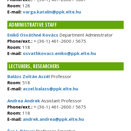
Room:
128
E-mail:
varga.katalin@ppk.elte.hu
ADMINISTRATIVE STAFF
Enikő Osváthné Kovács
Department Administrator
Phone/ext.:
+ (36-1) 461-2600 / 5675
Room:
118
E-mail:
osvathkovacs.eniko@ppk.elte.hu
LECTURERS, RESEARCHERS
Balázs Zoltán Aczél
Professor
Room:
518
E-mail:
aczel.balazs@ppk.elte.hu
Andrea Andrek
Assistant Professor
Phone/ext.:
+ (36-1) 461-2600 / 5675
Room:
118
E-mail:
andrek.andrea@ppk.elte.hu