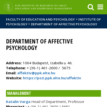
FIXME:token.header.mai
FIXME:token.header.cal
FIXME:token.header.abou
>
FACULTY OF EDUCATION AND PSYCHOLOGY
INSTITUTE OF
>
PSYCHOLOGY
DEPARTMENT OF AFFECTIVE PSYCHOLOGY
DEPARTMENT OF AFFECTIVE
PSYCHOLOGY
Address:
1064 Budapest, Izabella u. 46.
Telephone:
+ (36-1) 461-2600 / 5675
Email:
affektiv@ppk.elte.hu
Website:
https://pszi.ppk.elte.hu/affektiv
MANAGEMENT
Katalin Varga
Head of Department, Professor
Phone/ext.:
+ (36-1) 461-2600 / 5681