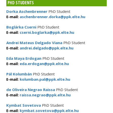
PHD STUDENTS
Dorka Aschenbrenner
PhD Student
E-mail:
aschenbrenner.dorka@ppk.elte.hu
Boglárka Cserni
PhD Student
E-mail:
cserni.boglarka@ppk.elte.hu
Andrei Mateus Delgado Viana
PhD Student
E-mail:
andrei.delgado@ppk.elte.hu
Eda Maya Erdogan
PhD Student
E-mail:
eda.erdogan@ppk.elte.hu
Pál Kolumbán
PhD Student
E-mail:
kolumban.pal@ppk.elte.hu
de Oliveira Negrao Raissa
PhD Student
E-mail:
raissa.negrao@ppk.elte.hu
Kymbat Sovetova
PhD Student
E-mail:
kymbat.sovetova@ppk.elte.hu