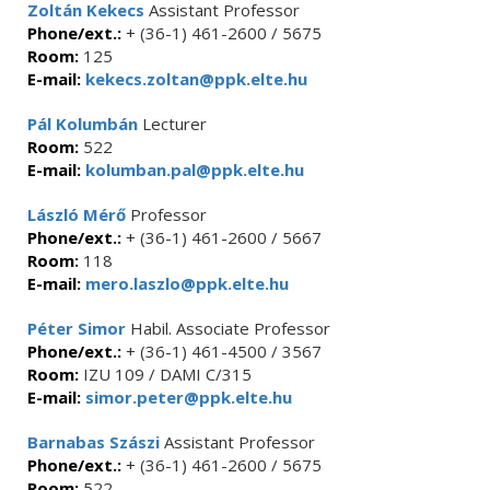
Zoltán Kekecs
Assistant Professor
Phone/ext.:
+ (36-1) 461-2600 / 5675
Room:
125
E-mail:
kekecs.zoltan@ppk.elte.hu
Pál Kolumbán
Lecturer
Room:
522
E-mail:
kolumban.pal@ppk.elte.hu
László Mérő
Professor
Phone/ext.:
+ (36-1) 461-2600 / 5667
Room:
118
E-mail:
mero.laszlo@ppk.elte.hu
Péter Simor
Habil. Associate Professor
Phone/ext.:
+ (36-1) 461-4500 / 3567
Room:
IZU 109 / DAMI C/315
E-mail:
simor.peter@ppk.elte.hu
Barnabas Szászi
Assistant Professor
Phone/ext.:
+ (36-1) 461-2600 / 5675
Room:
522