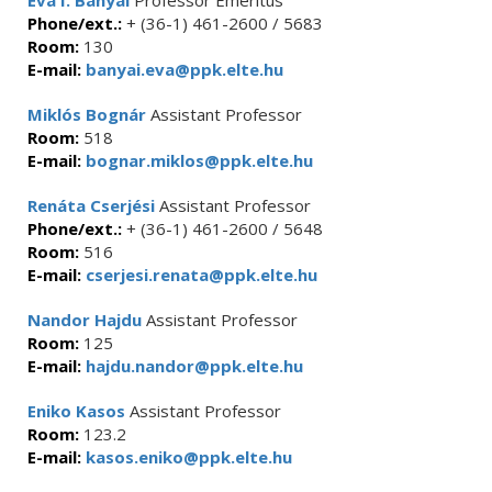
Éva I. Bányai
Professor Emeritus
Phone/ext.:
+ (36-1) 461-2600 / 5683
Room:
130
E-mail:
banyai.eva@ppk.elte.hu
Miklós Bognár
Assistant Professor
Room:
518
E-mail:
bognar.miklos@ppk.elte.hu
Renáta Cserjési
Assistant Professor
Phone/ext.:
+ (36-1) 461-2600 / 5648
Room:
516
E-mail:
cserjesi.renata@ppk.elte.hu
Nandor Hajdu
Assistant Professor
Room:
125
E-mail:
hajdu.nandor@ppk.elte.hu
Eniko Kasos
Assistant Professor
Room:
123.2
E-mail:
kasos.eniko@ppk.elte.hu