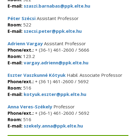
E-mail:
szaszi.barnabas@ppk.elte.hu
Péter Szécsi
Assistant Professor
Room:
522
E-mail:
szecsi.peter@ppk.elte.hu
Adrienn Vargay
Assistant Professor
Phone/ext.:
+ (36-1) 461-2600 / 5666
Room:
123.2
E-mail:
vargay.adrienn@ppk.elte.hu
Eszter Vaszkunné Kótyuk
Habil. Associate Professor
Phone/ext.:
+ (36 1) 461-2600 / 5692
Room:
516
E-mail:
kotyuk.eszter@ppk.elte.hu
Anna Veres-Székely
Professor
Phone/ext.:
+ (36-1) 461-2600 / 5692
Room:
516
E-mail:
szekely.anna@ppk.elte.hu