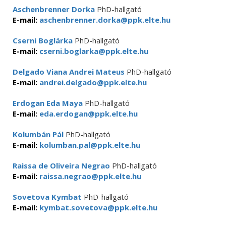
Aschenbrenner Dorka
PhD-hallgató
E-mail:
aschenbrenner.dorka@ppk.elte.hu
Cserni Boglárka
PhD-hallgató
E-mail:
cserni.boglarka@ppk.elte.hu
Delgado Viana Andrei Mateus
PhD-hallgató
E-mail:
andrei.delgado@ppk.elte.hu
Erdogan Eda Maya
PhD-hallgató
E-mail:
eda.erdogan@ppk.elte.hu
Kolumbán Pál
PhD-hallgató
E-mail:
kolumban.pal@ppk.elte.hu
Raissa de Oliveira Negrao
PhD-hallgató
E-mail:
raissa.negrao@ppk.elte.hu
Sovetova Kymbat
PhD-hallgató
E-mail:
kymbat.sovetova@ppk.elte.hu