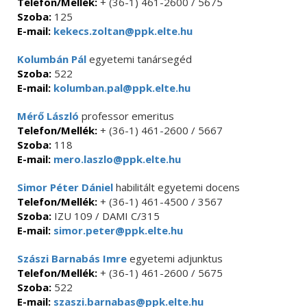
Telefon/Mellék:
+ (36-1) 461-2600 / 5675
Szoba:
125
E-mail:
kekecs.zoltan@ppk.elte.hu
Kolumbán Pál
egyetemi tanársegéd
Szoba:
522
E-mail:
kolumban.pal@ppk.elte.hu
Mérő László
professor emeritus
Telefon/Mellék:
+ (36-1) 461-2600 / 5667
Szoba:
118
E-mail:
mero.laszlo@ppk.elte.hu
Simor Péter Dániel
habilitált egyetemi docens
Telefon/Mellék:
+ (36-1) 461-4500 / 3567
Szoba:
IZU 109 / DAMI C/315
E-mail:
simor.peter@ppk.elte.hu
Szászi Barnabás Imre
egyetemi adjunktus
Telefon/Mellék:
+ (36-1) 461-2600 / 5675
Szoba:
522
E-mail:
szaszi.barnabas@ppk.elte.hu