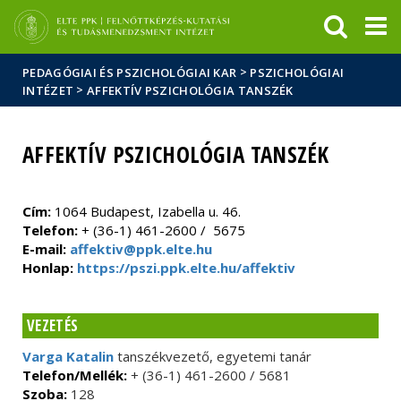
Események
ELTE a
Hírek
sajtóban
>
PEDAGÓGIAI ÉS PSZICHOLÓGIAI KAR
PSZICHOLÓGIAI
>
INTÉZET
AFFEKTÍV PSZICHOLÓGIA TANSZÉK
AFFEKTÍV PSZICHOLÓGIA TANSZÉK
Cím:
1064 Budapest, Izabella u. 46.
Telefon:
+ (36-1) 461-2600 / 5675
E-mail:
affektiv@ppk.elte.hu
Honlap:
https://pszi.ppk.elte.hu/affektiv
VEZETÉS
Varga Katalin
tanszékvezető, egyetemi tanár
Telefon/Mellék:
+ (36-1) 461-2600 / 5681
Szoba:
128