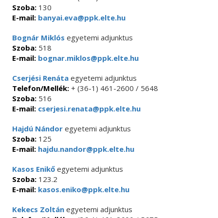
Szoba:
130
E-mail:
banyai.eva@ppk.elte.hu
Bognár Miklós
egyetemi adjunktus
Szoba:
518
E-mail:
bognar.miklos@ppk.elte.hu
Cserjési Renáta
egyetemi adjunktus
Telefon/Mellék:
+ (36-1) 461-2600 / 5648
Szoba:
516
E-mail:
cserjesi.renata@ppk.elte.hu
Hajdú Nándor
egyetemi adjunktus
Szoba:
125
E-mail:
hajdu.nandor@ppk.elte.hu
Kasos Enikő
egyetemi adjunktus
Szoba:
123.2
E-mail:
kasos.eniko@ppk.elte.hu
Kekecs Zoltán
egyetemi adjunktus