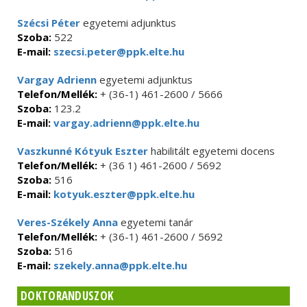
Szécsi Péter
egyetemi adjunktus
Szoba:
522
E-mail:
szecsi.peter@ppk.elte.hu
Vargay Adrienn
egyetemi adjunktus
Telefon/Mellék:
+ (36-1) 461-2600 / 5666
Szoba:
123.2
E-mail:
vargay.adrienn@ppk.elte.hu
Vaszkunné Kótyuk Eszter
habilitált egyetemi docens
Telefon/Mellék:
+ (36 1) 461-2600 / 5692
Szoba:
516
E-mail:
kotyuk.eszter@ppk.elte.hu
Veres-Székely Anna
egyetemi tanár
Telefon/Mellék:
+ (36-1) 461-2600 / 5692
Szoba:
516
E-mail:
szekely.anna@ppk.elte.hu
DOKTORANDUSZOK