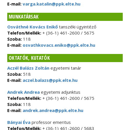
E-mail:
varga.katalin@ppk.elte.hu
MUNKATÁRSAK
Osváthné Kovács Enikő
tanszéki ügyintéző
Telefon/Mellék:
+ (36-1) 461-2600 / 5675
Szoba:
118
E-mail:
osvathkovacs.eniko@ppk.elte.hu
OKTATÓK, KUTATÓK
Aczél Balázs Zoltán
egyetemi tanár
Szoba:
518
E-mail:
aczel.balazs@ppk.elte.hu
Andrek Andrea
egyetemi adjunktus
Telefon/Mellék:
+ (36-1) 461-2600 / 5675
Szoba:
118
E-mail:
andrek.andrea@ppk.elte.hu
Bányai Éva
professor emeritus
Telefon/Mellék:
+ (36-1) 461-2600 / 5683