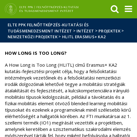
Események
ELTE a
Hírek
sajtóban
ELTE PPK FELNŐTTKÉPZÉS-KUTATÁSI ÉS
>
>
>
TUDÁSMENEDZSMENT INTÉZET
INTÉZET
PROJEKTEK
>
NEMZETKÖZI PROJEKTEK
HLITL ERASMUS+ KA2
HOW LONG IS TOO LONG?
A How Long is Too Long (HLITL) című Erasmus+ KA2
kutatás-fejlesztési projekt célja, hogy a felsőoktatási
intézmények vezetőinek és a felsőoktatási nemzetközi
irodák dolgozóinak lehetővé tegye a mobilitási stratégiák
átalakítását és fejlesztését, a kulcskompetenciákra irányuló
mobilitási típusok kidolgozását, például a távoktatás és a
fizikai mobilitás elemeit ötvöző blended learning mobilitási
típusokat és ezeknek a programoknak minél szélesebb körű
elérhetőségét a hallgatók körében. Az FTI munkatársai az 1.
szellemi termék (IO1) megírását vezették a projektben,
amelynek keretében a szisztematikus szakirodalmi elemzés
módszerével tárták fel, hogy miként befolyásolja a hallgatói