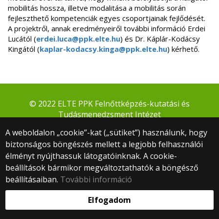
mobilitás hossza, illetve modalitása a mobilitás során
fejleszthető kompetenciák egyes csoportjainak fejlődését.
A projektről, annak eredményeiről további információ Erdei
Lucától (
erdei.luca@ppk.elte.hu
) és Dr. Káplár-Kodácsy
Kingától (
kaplar-kodacsy.kinga@ppk.elte.hu
) kérhető.
© 2022 ELTE PPK Felnőttképzés-kutatási és
Tudásmenedzsment Intézet
1075 Budapest, Kazinczy u. 23-27., IV. emelet
A weboldalon „cookie”-kat („sütiket”) használunk, hogy
+36 1 461 4500 mellék: 3854
biztonságos böngészés mellett a legjobb felhasználói
fti@ppk.elte.hu
élményt nyújthassuk látogatóinknak. A cookie-
Webfejlesztés:
beállítások bármikor megváltoztathatók a böngésző
beállításaiban.
További információ
Elfogadom