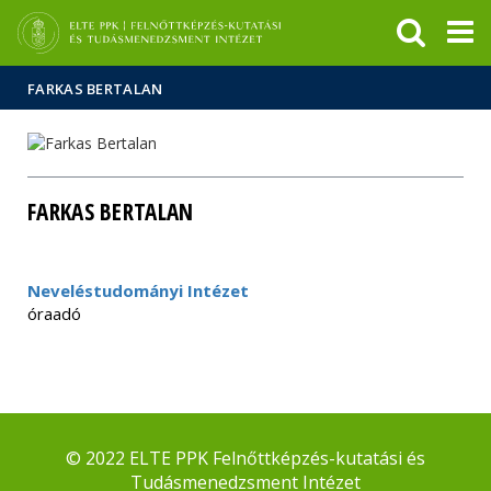
Események
ELTE a
Hírek
sajtóban
FARKAS BERTALAN
FARKAS BERTALAN
Neveléstudományi Intézet
óraadó
© 2022 ELTE PPK Felnőttképzés-kutatási és
Tudásmenedzsment Intézet