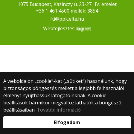
1075 Budapest, Kazinczy u. 23-27., IV. emelet
+36 1 461 4500 mellék: 3854
fti@ppk.elte.hu
Webfejlesztés:
A weboldalon „cookie”-kat („sütiket”) használunk, hogy
biztonságos böngészés mellett a legjobb felhasználói
élményt nyújthassuk látogatóinknak. A cookie-
beállítások bármikor megváltoztathatók a böngésző
beállításaiban.
További információ
Elfogadom