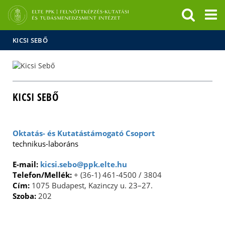
Események
ELTE a
Hírek
sajtóban
KICSI SEBŐ
KICSI SEBŐ
Oktatás- és Kutatástámogató Csoport
technikus-laboráns
E-mail:
kicsi.sebo@ppk.elte.hu
Telefon/Mellék:
+ (36-1) 461-4500 / 3804
Cím:
1075 Budapest, Kazinczy u. 23–27.
Szoba:
202