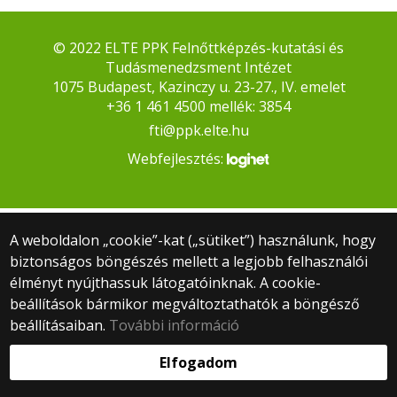
© 2022 ELTE PPK Felnőttképzés-kutatási és
Tudásmenedzsment Intézet
1075 Budapest, Kazinczy u. 23-27., IV. emelet
+36 1 461 4500 mellék: 3854
fti@ppk.elte.hu
Webfejlesztés:
A weboldalon „cookie”-kat („sütiket”) használunk, hogy
biztonságos böngészés mellett a legjobb felhasználói
élményt nyújthassuk látogatóinknak. A cookie-
beállítások bármikor megváltoztathatók a böngésző
beállításaiban.
További információ
Elfogadom