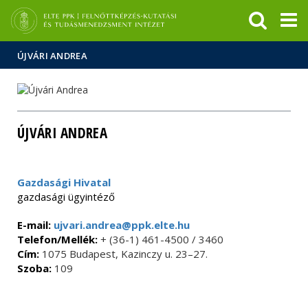
Események
ELTE a
Hírek
sajtóban
ÚJVÁRI ANDREA
ÚJVÁRI ANDREA
Gazdasági Hivatal
gazdasági ügyintéző
E-mail:
ujvari.andrea@ppk.elte.hu
Telefon/Mellék:
+ (36-1) 461-4500 / 3460
Cím:
1075 Budapest, Kazinczy u. 23–27.
Szoba:
109