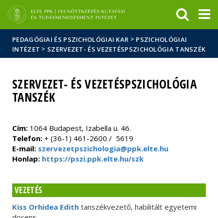
Események
ELTE a
Hírek
sajtóban
>
PEDAGÓGIAI ÉS PSZICHOLÓGIAI KAR
PSZICHOLÓGIAI
>
INTÉZET
SZERVEZET- ÉS VEZETÉSPSZICHOLÓGIA TANSZÉK
SZERVEZET- ÉS VEZETÉSPSZICHOLÓGIA
TANSZÉK
Cím:
1064 Budapest, Izabella u. 46.
Telefon:
+ (36-1) 461-2600 / 5619
E-mail:
szervezetpszichologia@ppk.elte.hu
Honlap:
https://pszi.ppk.elte.hu/szk
VEZETÉS
Kiss Orhidea Edith
tanszékvezető, habilitált egyetemi
docens