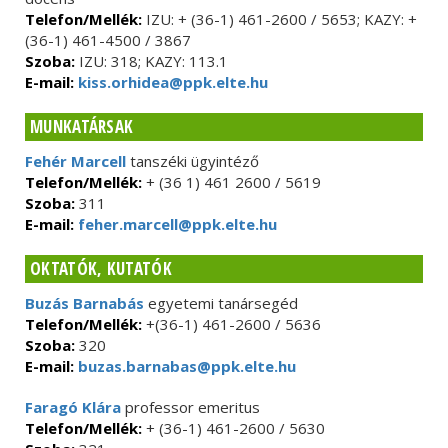
Telefon/Mellék:
IZU: + (36-1) 461-2600 / 5653; KAZY: +
(36-1) 461-4500 / 3867
Szoba:
IZU: 318; KAZY: 113.1
E-mail:
kiss.orhidea@ppk.elte.hu
MUNKATÁRSAK
Fehér Marcell
tanszéki ügyintéző
Telefon/Mellék:
+ (36 1) 461 2600 / 5619
Szoba:
311
E-mail:
feher.marcell@ppk.elte.hu
OKTATÓK, KUTATÓK
Buzás Barnabás
egyetemi tanársegéd
Telefon/Mellék:
+(36-1) 461-2600 / 5636
Szoba:
320
E-mail:
buzas.barnabas@ppk.elte.hu
Faragó Klára
professor emeritus
Telefon/Mellék:
+ (36-1) 461-2600 / 5630