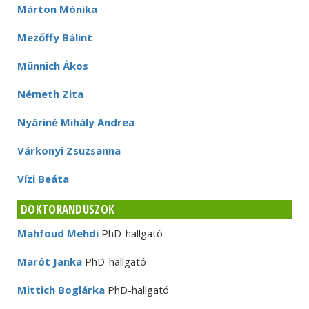
Márton Mónika
Mezőffy Bálint
Münnich Ákos
Németh Zita
Nyáriné Mihály Andrea
Várkonyi Zsuzsanna
Vízi Beáta
DOKTORANDUSZOK
Mahfoud Mehdi
PhD-hallgató
Marót Janka
PhD-hallgató
Mittich Boglárka
PhD-hallgató