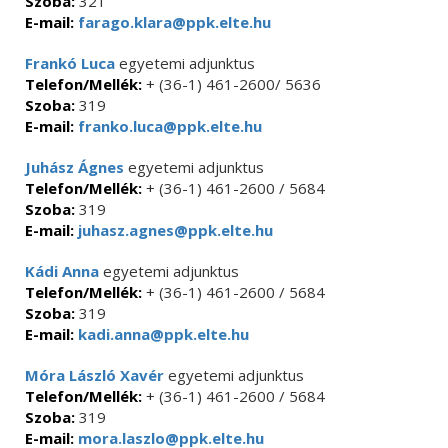
Szoba:
321
E-mail:
farago.klara@ppk.elte.hu
Frankó Luca
egyetemi adjunktus
Telefon/Mellék:
+ (36-1) 461-2600/ 5636
Szoba:
319
E-mail:
franko.luca@ppk.elte.hu
Juhász Ágnes
egyetemi adjunktus
Telefon/Mellék:
+ (36-1) 461-2600 / 5684
Szoba:
319
E-mail:
juhasz.agnes@ppk.elte.hu
Kádi Anna
egyetemi adjunktus
Telefon/Mellék:
+ (36-1) 461-2600 / 5684
Szoba:
319
E-mail:
kadi.anna@ppk.elte.hu
Móra László Xavér
egyetemi adjunktus
Telefon/Mellék:
+ (36-1) 461-2600 / 5684
Szoba:
319
E-mail:
mora.laszlo@ppk.elte.hu