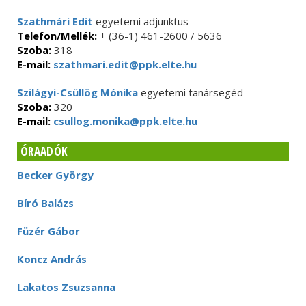
Szathmári Edit
egyetemi adjunktus
Telefon/Mellék:
+ (36-1) 461-2600 / 5636
Szoba:
318
E-mail:
szathmari.edit@ppk.elte.hu
Szilágyi-Csüllög Mónika
egyetemi tanársegéd
Szoba:
320
E-mail:
csullog.monika@ppk.elte.hu
ÓRAADÓK
Becker György
Bíró Balázs
Füzér Gábor
Koncz András
Lakatos Zsuzsanna