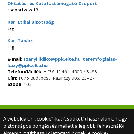
Oktatás- és Kutatástámogató Csoport
csoportvezető
Kari Etikai Bizottság
tag
Kari Tanács
tag
E-mail:
szanyi.ildiko@ppk.elte.hu, teremfoglalas-
kazy@ppk.elte.hu
Telefon/Mellék:
+ (36-1) 461-4500 / 3493
Cím:
1075 Budapest, Kazinczy utca 23–27.
Szoba:
103
© 2022 ELTE PPK Felnőttképzés-kutatási és
A weboldalon „cookie”-kat („sütiket”) használunk, hogy
Tudásmenedzsment Intézet
biztonságos böngészés mellett a legjobb felhasználói
1075 Budapest, Kazinczy u. 23-27., IV. emelet
élményt nyújthassuk látogatóinknak. A cookie-